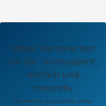
Unser Versprechen
an Sie: Transparent,
einfach und
innovativ
Wir stehen für klare Abläufe, offene