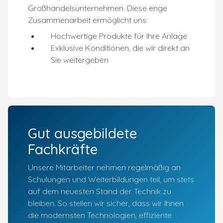
Großhandelsunternehmen. Diese enge
Zusammenarbeit ermöglicht uns:
Hochwertige Produkte für Ihre Anlage
Exklusive Konditionen, die wir direkt an
Sie weitergeben
Gut ausgebildete
Fachkräfte
Unsere Mitarbeiter nehmen regelmäßig an
Schulungen und Weiterbildungen teil, um stets
auf dem neuesten Stand der Technik zu
bleiben. So stellen wir sicher, dass wir Ihnen
die modernsten Technologien, effiziente