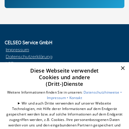
CELSEO Service GmbH
Impressum
Datenschutzerklärung
AGB
×
Diese Webseite verwendet
Barrierefreiheitserklärung
Cookies und andere
(Dritt-)Dienste
Unsere Bereiche
smart-box
Weitere Informationen finden Sie in unseren:
Datenschutzhinweise •
Wärmepumpe
Impressum •
Kontakt
Wir und auch Dritte verwenden auf unserer Webseite
Photovoltaik
Technologien, mit Hilfe derer Informationen auf dem Endgerät
Dynamischer Stromtarif
gespeichert werden bzw. auf solche Informationen auf dem Endgerät
E-Mobilität
zugegriffen werden, z.B. Cookies. Ihre personenbezogenen Daten
werden von uns und den eingebundenen Partnern gespeichert und
Unternehmen