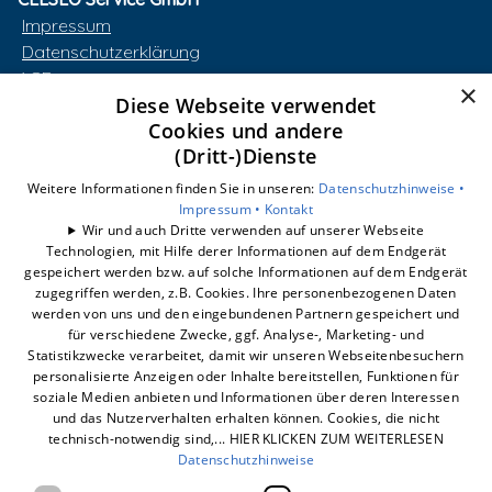
Impressum
Datenschutzerklärung
AGB
×
Diese Webseite verwendet
Barrierefreiheitserklärung
Cookies und andere
(Dritt-)Dienste
Unsere Bereiche
smart-box
Weitere Informationen finden Sie in unseren:
Datenschutzhinweise •
Wärmepumpe
Impressum •
Kontakt
Wir und auch Dritte verwenden auf unserer Webseite
Photovoltaik
Technologien, mit Hilfe derer Informationen auf dem Endgerät
Dynamischer Stromtarif
gespeichert werden bzw. auf solche Informationen auf dem Endgerät
E-Mobilität
zugegriffen werden, z.B. Cookies. Ihre personenbezogenen Daten
werden von uns und den eingebundenen Partnern gespeichert und
Unternehmen
für verschiedene Zwecke, ggf. Analyse-, Marketing- und
Statistikzwecke verarbeitet, damit wir unseren Webseitenbesuchern
personalisierte Anzeigen oder Inhalte bereitstellen, Funktionen für
soziale Medien anbieten und Informationen über deren Interessen
und das Nutzerverhalten erhalten können. Cookies, die nicht
technisch-notwendig sind,... HIER KLICKEN ZUM WEITERLESEN
Datenschutzhinweise