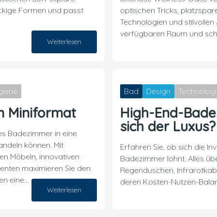
eckige Formen und passt
optischen Tricks, platzspa
Technologien und stilvolle
verfügbaren Raum und sch
Weiterlesen
26. Dezember 2024
giene
Bad
Design
Technologi
m Miniformat
High-End-Bade
sich der Luxus?
ines Badezimmer in eine
ndeln können. Mit
Erfahren Sie, ob sich die Inv
en Möbeln, innovativen
Badezimmer lohnt. Alles übe
kzenten maximieren Sie den
Regenduschen, Infrarotkab
en eine…
deren Kosten-Nutzen-Bala
Weiterlesen
04. Dezember 2024