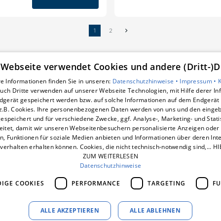
1
2
 Webseite verwendet Cookies und andere (Dritt-)D
e Informationen finden Sie in unseren:
Datenschutzhinweise •
Impressum •
uch Dritte verwenden auf unserer Webseite Technologien, mit Hilfe derer I
Unsere Bereiche
dgerät gespeichert werden bzw. auf solche Informationen auf dem Endgerät 
smart-box
z.B. Cookies. Ihre personenbezogenen Daten werden von uns und den eing
Wärmepumpe
espeichert und für verschiedene Zwecke, ggf. Analyse-, Marketing- und Stat
Photovoltaik
eitet, damit wir unseren Webseitenbesuchern personalisierte Anzeigen oder 
en, Funktionen für soziale Medien anbieten und Informationen über deren In
Dynamischer Stromtarif
verhalten erhalten können. Cookies, die nicht technisch-notwendig sind,... H
E-Mobilität
ZUM WEITERLESEN
Unternehmen
Datenschutzhinweise
IGE COOKIES
PERFORMANCE
TARGETING
FU
ALLE AKZEPTIEREN
ALLE ABLEHNEN