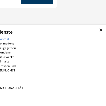
28. August 2024
×
ienste
Kontakt
nformationen
zugegriffen
ebundenen
istikzwecke
Inhalte
teressen und
IER KLICKEN
NKTIONALITÄT