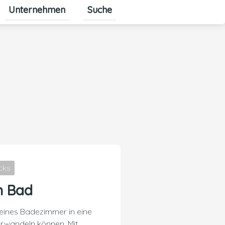
Unternehmen
Suche
Untermenü für Unternehmen ums
cks
m Bad
kleines Badezimmer in eine
erwandeln können. Mit