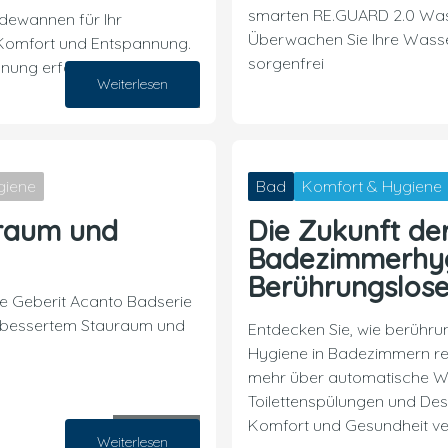
smarten RE.GUARD 2.0 Was
dewannen für Ihr
Überwachen Sie Ihre Wasser
 Komfort und Entspannung.
sorgenfrei
anung erfahren!
Weiterlesen
02. Oktober 2024
giene
Bad
Komfort & Hygiene
uraum und
Die Zukunft de
Badezimmerhyg
Berührungslose
te Geberit Acanto Badserie
erbessertem Stauraum und
Entdecken Sie, wie berühru
Hygiene in Badezimmern rev
mehr über automatische W
Toilettenspülungen und Des
Komfort und Gesundheit ve
10. September 2024
Weiterlesen