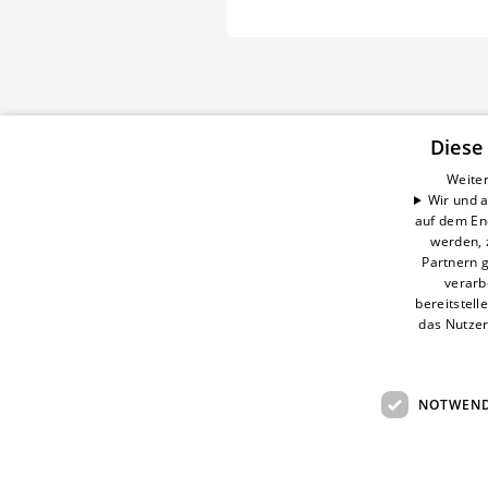
Diese
Weiter
Wir und a
CELSEO Service GmbH
auf dem En
Impressum
werden, 
Datenschutzerklärung
Partnern g
AGB
verarb
bereitstell
Barrierefreiheitserklärung
das Nutzer
NOTWEND