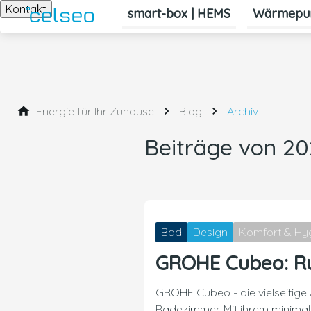
Kontakt
smart-box | HEMS
Wärmepu
Energie für Ihr Zuhause
Blog
Archiv
Beiträge von 2
Bad
Design
Komfort & Hy
GROHE Cubeo: Run
GROHE Cubeo - die vielseitige
Badezimmer. Mit ihrem minimal