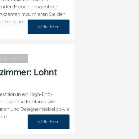
renden Möbeln, innovativen
n Akzenten maximieren Sie den
affen eine…
Weiterlesen
17. Dezember 2024
e & Zukunft
zimmer: Lohnt
estition in ein High-End-
r luxuriöse Features wie
inen und Designermöbel sowie
nce.
Weiterlesen
16. November 2024