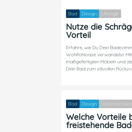
Bad
Design
Lifestyle
Nutze die Schrä
Vorteil
Erfahre, wie Du Dein Badezimm
Wohlfühloase verwandelst. Mi
maßgefertigten Möbeln und der
Dein Bad zum stilvollen Rückzu
Bad
Design
Verbraucheri
Welche Vorteile 
freistehende Ba