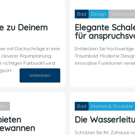
Bad
Design
Verbrauch
ge zu Deinem
Elegante Schal
für anspruchsv
er mit Dachschräge in eine
Entdecken Sie hochwertige 
t cleverer Raumplanung,
Traumbad. Moderne Designs,
 richtigen Farbwahl wird
innovative Funktionen verein
gsort.
Weiterlesen
28. Oktober 2024
nfos
Bad
Marken & Produkte
bieten
Die Wasserleitu
dewannen
Schützen Sie Ihr Zuhause 