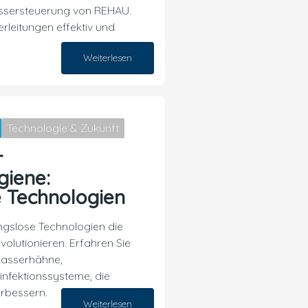
sersteuerung von REHAU.
leitungen effektiv und
Weiterlesen
24. September 2024
Technologie & Zukunft
r
iene:
 Technologien
ngslose Technologien die
olutionieren. Erfahren Sie
asserhähne,
infektionssysteme, die
rbessern.
Weiterlesen