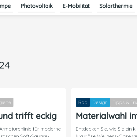
mpe
Photovoltaik
E-Mobilität
Solarthermie
024
giene
Bad
Design
Tipps & Tri
d trifft eckig
Materialwahl i
 Armaturenlinie für moderne
Entdecken Sie, wie Sie ein 
istischen Soft-Square-
luxuriöse Wellness-Oase v