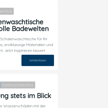
erinfos
enwaschtische
olle Badewelten
Schalenwaschtische für Ihr
 erstklassige Materialien und
t. Jetzt inspirieren lassen!
Weiterlesen
14. Oktober 2024
Verbraucherinfos
ng stets im Blick
vor Wasserschäden mit der