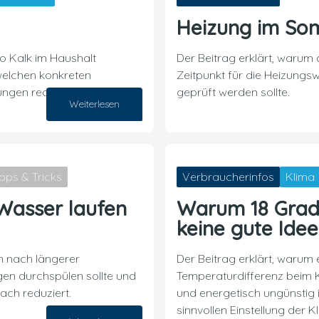
Heizung im Som
 Kalk im Haushalt
Der Beitrag erklärt, warum
welchen konkreten
Zeitpunkt für die Heizungs
gen reduzieren lassen.
geprüft werden sollte.
Weiterlesen
23. Juli 2026
ipps & Tricks
Verbraucherinfos
Klima
Wasser laufen
Warum 18 Gra
keine gute Idee
n nach längerer
Der Beitrag erklärt, warum 
en durchspülen sollte und
Temperaturdifferenz beim K
ach reduziert.
und energetisch ungünstig i
sinnvollen Einstellung der 