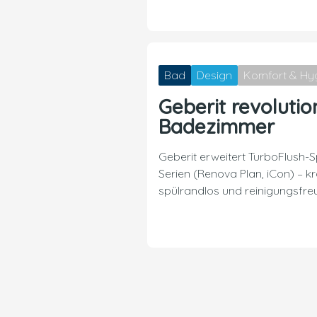
Bad
Design
Komfort & Hy
Geberit revolutio
Badezimmer
Geberit erweitert TurboFlush-
Serien (Renova Plan, iCon) – kra
spülrandlos und reinigungsfre