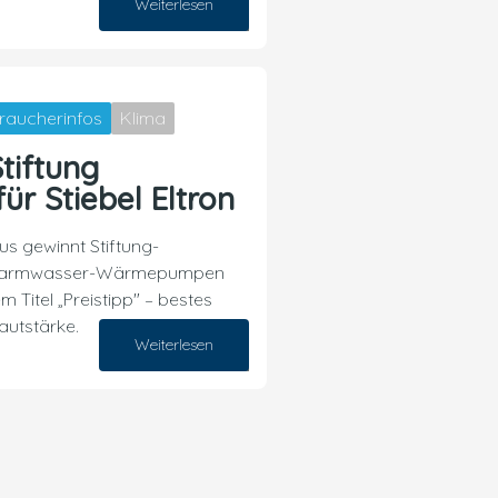
Weiterlesen
13. Juli 2026
raucherinfos
Klima
tiftung
ür Stiebel Eltron
us gewinnt Stiftung-
r Warmwasser-Wärmepumpen
 Titel „Preistipp" – bestes
autstärke.
Weiterlesen
03. Juli 2026