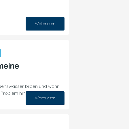
03. August 2026
Weiterlesen
meine
enswasser bilden und wann
 Problem hindeutet.
Weiterlesen
27. Juli 2026