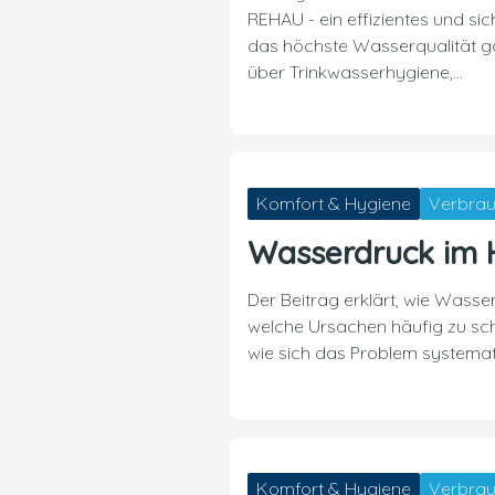
REHAU - ein effizientes und si
das höchste Wasserqualität ga
über Trinkwasserhygiene,…
Komfort & Hygiene
Verbrau
Wasserdruck im 
Der Beitrag erklärt, wie Wasse
welche Ursachen häufig zu s
wie sich das Problem systemat
Komfort & Hygiene
Verbrau