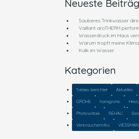
Neueste Beiträ
Sauberes Trinkwasser dire
Vaillant aroTHERM perfor
Wasserdruck im Haus ver
Warum tropft meine Klim
Kalk im Wasser
Kategorien
°celseo berichtet
Aktuelles
GROHE
hansgrohe
Heiz
Photovoltaik
REHAU
San
Verbraucherinfos
VIESSMA