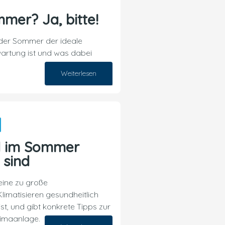
mer? Ja, bitte!
 der Sommer der ideale
wartung ist und was dabei
Weiterlesen
20. Juli 2026
d im Sommer
 sind
eine zu große
limatisieren gesundheitlich
st, und gibt konkrete Tipps zur
Klimaanlage.