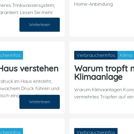
Home-Anbindung.
cheres Trinkwassersystem,
rantiert. Lesen Sie mehr
Weiterlesen
07. August 2026
cherinfos
Verbraucherinfos
Klima
Haus verstehen
Warum tropft 
Klimaanlage
rdruck im Haus entsteht,
chwachem Druck führen und
Warum Klimaanlagen Kond
isch eingrenzen lässt.
vermehrtes Tropfen auf ein
Weiterlesen
30. Juli 2026
cherinfos
Verbraucherinfos