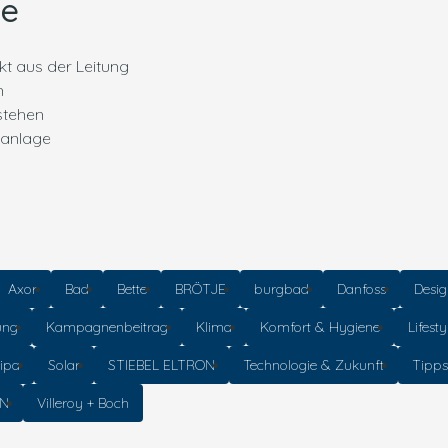
ge
kt aus der Leitung
m
stehen
aanlage
Axor
Bad
Bette
BRÖTJE
burgbad
Danfoss
Desi
ung
Kampagnenbeitrag
Klima
Komfort & Hygiene
Lifesty
ipa
Solar
STIEBEL ELTRON
Technologie & Zukunft
Tipps
NN
Villeroy + Boch