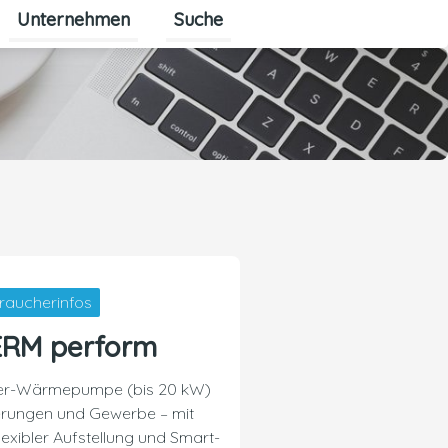
Unternehmen
Suche
Untermenü für Unternehmen ums
raucherinfos
ERM perform
ser-Wärmepumpe (bis 20 kW)
erungen und Gewerbe – mit
exibler Aufstellung und Smart-