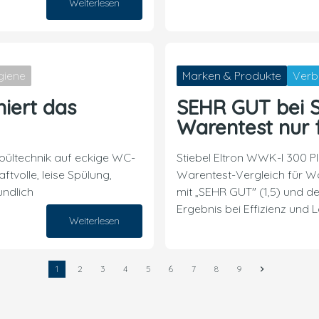
Weiterlesen
16. Juli 2026
giene
Marken & Produkte
Verb
niert das
SEHR GUT bei S
Warentest nur f
Spültechnik auf eckige WC-
Stiebel Eltron WWK-I 300 Pl
ftvolle, leise Spülung,
Warentest-Vergleich fü
undlich
mit „SEHR GUT" (1,5) und dem
Ergebnis bei Effizienz und L
Weiterlesen
07. Juli 2026
1
2
3
4
5
6
7
8
9