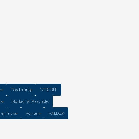
gn
Förderung
GEBERIT
le
Marken & Produkte
 & Tricks
Vaillant
VALLOX