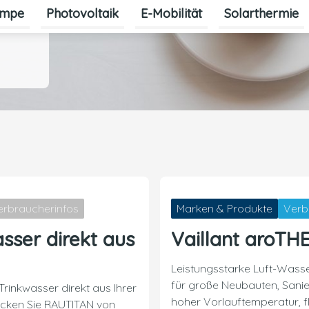
mpe
Photovoltaik
E-Mobilität
Solarthermie
erbraucherinfos
Marken & Produkte
Verb
sser direkt aus
Vaillant aroTH
Leistungsstarke Luft-Was
für große Neubauten, Sani
Trinkwasser direkt aus Ihrer
hoher Vorlauftemperatur, fl
ecken Sie RAUTITAN von