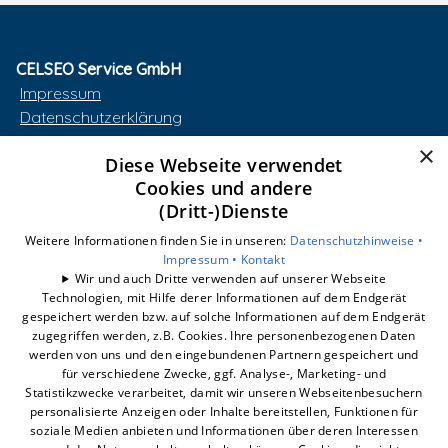
CELSEO Service GmbH
Impressum
Datenschutzerklärung
AGB
×
Diese Webseite verwendet
Barrierefreiheitserklärung
Cookies und andere
(Dritt-)Dienste
Unsere Bereiche
smart-box
Weitere Informationen finden Sie in unseren:
Datenschutzhinweise •
Wärmepumpe
Impressum •
Kontakt
Wir und auch Dritte verwenden auf unserer Webseite
Photovoltaik
Technologien, mit Hilfe derer Informationen auf dem Endgerät
Dynamischer Stromtarif
gespeichert werden bzw. auf solche Informationen auf dem Endgerät
E-Mobilität
zugegriffen werden, z.B. Cookies. Ihre personenbezogenen Daten
werden von uns und den eingebundenen Partnern gespeichert und
Unternehmen
für verschiedene Zwecke, ggf. Analyse-, Marketing- und
Statistikzwecke verarbeitet, damit wir unseren Webseitenbesuchern
personalisierte Anzeigen oder Inhalte bereitstellen, Funktionen für
soziale Medien anbieten und Informationen über deren Interessen