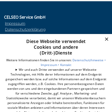
CELSEO Service GmbH
Impressum
Datenschutzerklärung
AGB
×
Diese Webseite verwendet
Barrierefreiheitserklärung
Cookies und andere
(Dritt-)Dienste
Unsere Bereiche
smart-box
Weitere Informationen finden Sie in unseren:
Datenschutzhinweise •
Wärmepumpe
Impressum •
Kontakt
Wir und auch Dritte verwenden auf unserer Webseite
Photovoltaik
Technologien, mit Hilfe derer Informationen auf dem Endgerät
Dynamischer Stromtarif
gespeichert werden bzw. auf solche Informationen auf dem Endgerät
E-Mobilität
zugegriffen werden, z.B. Cookies. Ihre personenbezogenen Daten
werden von uns und den eingebundenen Partnern gespeichert und
Unternehmen
für verschiedene Zwecke, ggf. Analyse-, Marketing- und
Statistikzwecke verarbeitet, damit wir unseren Webseitenbesuchern
personalisierte Anzeigen oder Inhalte bereitstellen, Funktionen für
soziale Medien anbieten und Informationen über deren Interessen