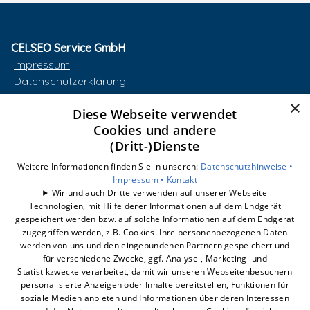
CELSEO Service GmbH
Impressum
Datenschutzerklärung
AGB
×
Diese Webseite verwendet
Barrierefreiheitserklärung
Cookies und andere
(Dritt-)Dienste
Unsere Bereiche
smart-box
Weitere Informationen finden Sie in unseren:
Datenschutzhinweise •
Wärmepumpe
Impressum •
Kontakt
Wir und auch Dritte verwenden auf unserer Webseite
Photovoltaik
Technologien, mit Hilfe derer Informationen auf dem Endgerät
Dynamischer Stromtarif
gespeichert werden bzw. auf solche Informationen auf dem Endgerät
E-Mobilität
zugegriffen werden, z.B. Cookies. Ihre personenbezogenen Daten
werden von uns und den eingebundenen Partnern gespeichert und
Unternehmen
für verschiedene Zwecke, ggf. Analyse-, Marketing- und
Statistikzwecke verarbeitet, damit wir unseren Webseitenbesuchern
personalisierte Anzeigen oder Inhalte bereitstellen, Funktionen für
soziale Medien anbieten und Informationen über deren Interessen