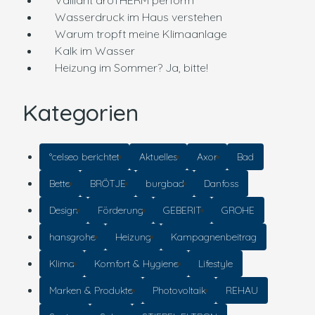
Vaillant aroTHERM perform
Wasserdruck im Haus verstehen
Warum tropft meine Klimaanlage
Kalk im Wasser
Heizung im Sommer? Ja, bitte!
Kategorien
°celseo berichtet
Aktuelles
Axor
Bad
Bette
BRÖTJE
burgbad
Danfoss
Design
Förderung
GEBERIT
GROHE
hansgrohe
Heizung
Kampagnenbeitrag
Klima
Komfort & Hygiene
Lifestyle
Marken & Produkte
Photovoltaik
REHAU