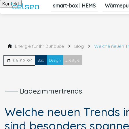
Kontakt
smart-box | HEMS
Wärmepu
Energie für Ihr Zuhause
Blog
Welche neuen T
Bad
Design
Lifestyle
06.01.2024
⸺ Badezimmertrends
Welche neuen Trends 
sind besonders spanne