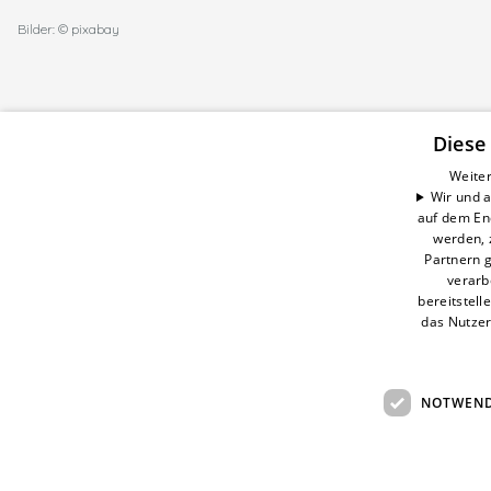
Bilder: © pixabay
Diese
Weiter
Wir und a
CELSEO Service GmbH
auf dem En
Impressum
werden, 
Datenschutzerklärung
Partnern g
AGB
verarb
bereitstell
Barrierefreiheitserklärung
das Nutzer
NOTWEND