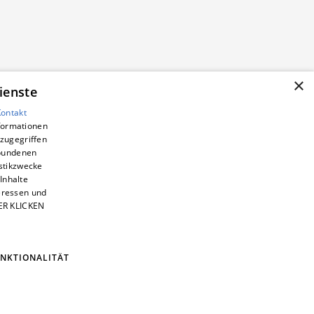
×
ienste
Kontakt
nformationen
zugegriffen
ebundenen
istikzwecke
Inhalte
teressen und
IER KLICKEN
NKTIONALITÄT