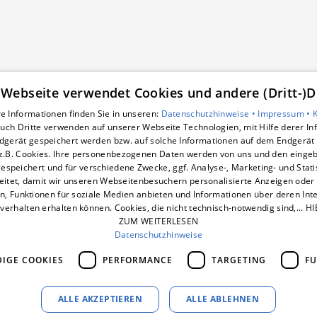
 Webseite verwendet Cookies und andere (Dritt-)D
e Informationen finden Sie in unseren:
Datenschutzhinweise •
Impressum •
uch Dritte verwenden auf unserer Webseite Technologien, mit Hilfe derer I
Unsere Bereiche
dgerät gespeichert werden bzw. auf solche Informationen auf dem Endgerät 
smart-box
z.B. Cookies. Ihre personenbezogenen Daten werden von uns und den eing
Wärmepumpe
espeichert und für verschiedene Zwecke, ggf. Analyse-, Marketing- und Stat
Photovoltaik
eitet, damit wir unseren Webseitenbesuchern personalisierte Anzeigen oder 
en, Funktionen für soziale Medien anbieten und Informationen über deren In
Dynamischer Stromtarif
verhalten erhalten können. Cookies, die nicht technisch-notwendig sind,... H
E-Mobilität
ZUM WEITERLESEN
Unternehmen
Datenschutzhinweise
IGE COOKIES
PERFORMANCE
TARGETING
FU
ALLE AKZEPTIEREN
ALLE ABLEHNEN