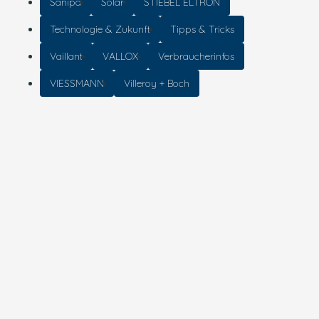
Sanipa
Solar
STIEBEL ELTRON
Technologie & Zukunft
Tipps & Tricks
Vaillant
VALLOX
Verbraucherinfos
VIESSMANN
Villeroy + Boch