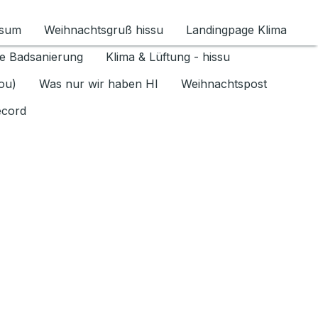
ssum
Weihnachtsgruß hissu
Landingpage Klima
ür Datenschutz 1.6.2026 umschalten
e Badsanierung
Klima & Lüftung - hissu
jou)
Was nur wir haben HI
Weihnachtspost
ecord