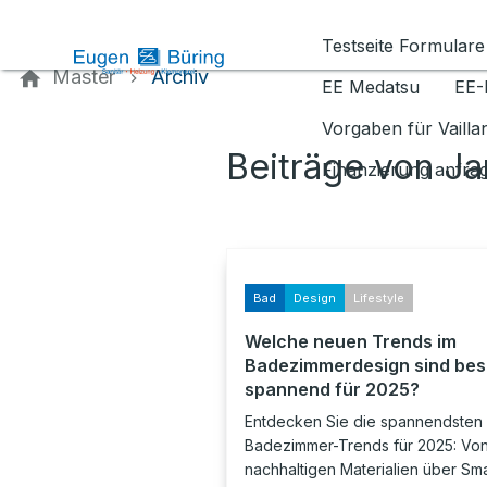
Kontaktieren Sie uns
Testseite Formulare
Master
Archiv
EE Medatsu
EE-
Vorgaben für Vaill
Beiträge von J
Finanzierung anfra
Bad
Design
Lifestyle
Welche neuen Trends im
Badezimmerdesign sind be
spannend für 2025?
Entdecken Sie die spannendsten
Badezimmer-Trends für 2025: Vo
nachhaltigen Materialien über Sma