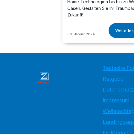
Home-Technologien bis hin zu We
Oasen. Gestalten Sie Ihr Traumba
Zukunft!
Weiterle
06. Januar 2024
Testseite Fo
Ratgeber
Datenschutz
Impressum
Weihnachtsg
Landingpage
EE Medatsu