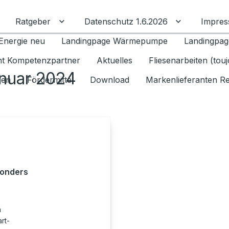
Ratgeber
Datenschutz 1.6.2026
Impre
Untermenü für Ratgeber umschalten
Untermenü f
Energie neu
Landingpage Wärmepumpe
Landingpag
ant Kompetenzpartner
Aktuelles
Fliesenarbeiten (tou
anuar 2024
gen
Fördermittel
Download
Markenlieferanten R
sonders
n
rt-