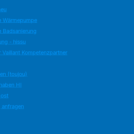
neu
e Wärmepumpe
 Badsanierung
ung - hissu
 Vaillant Kompetenzpartner
ten (toujou)
 haben HI
ost
g anfragen