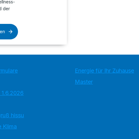
llness-
d der
sen
rmulare
Energie für Ihr Zuhause
Master
 1.6.2026
ruß hissu
 Klima