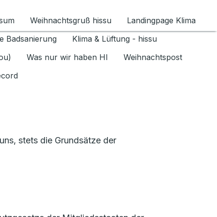
ssum
Weihnachtsgruß hissu
Landingpage Klima
ür Datenschutz 1.6.2026 umschalten
e Badsanierung
Klima & Lüftung - hissu
jou)
Was nur wir haben HI
Weihnachtspost
ecord
ns, stets die Grundsätze der