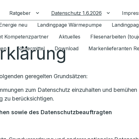
Ratgeber
Datenschutz 1.6.2026
Impre
Untermenü für Ratgeber umschalten
Untermenü f
Energie neu
Landingpage Wärmepumpe
Landingpag
ant Kompetenzpartner
Aktuelles
Fliesenarbeiten (tou
rklärung
gen
Fördermittel
Download
Markenlieferanten R
Folgenden geregelten Grundsätzen:
stimmungen zum Datenschutz einzuhalten und bemühen u
 zu berücksichtigen.
chen
sowie des Datenschutzbeauftragten