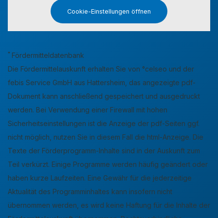
Cookie-Einstellungen öffnen
*
Fördermitteldatenbank
Die Fördermittelauskunft erhalten Sie von °celseo und der
febis Service GmbH aus Hattersheim, das angezeigte pdf-
Dokument kann anschließend gespeichert und ausgedruckt
werden. Bei Verwendung einer Firewall mit hohen
Sicherheitseinstellungen ist die Anzeige der pdf-Seiten ggf.
nicht möglich, nutzen Sie in diesem Fall die html-Anzeige. Die
Texte der Förderprogramm-Inhalte sind in der Auskunft zum
Teil verkürzt. Einige Programme werden häufig geändert oder
haben kurze Laufzeiten. Eine Gewähr für die jederzeitige
Aktualität des Programminhaltes kann insofern nicht
übernommen werden, es wird keine Haftung für die Inhalte der