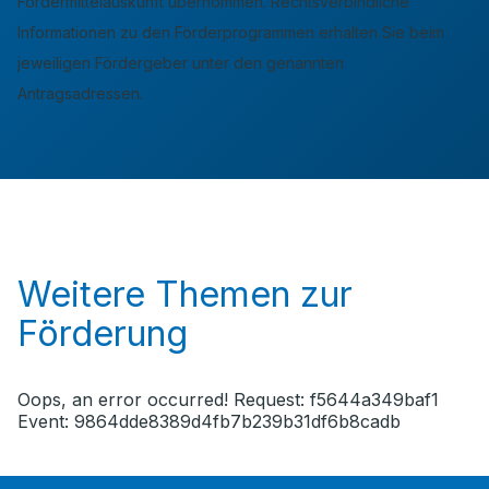
Fördermittelauskunft übernommen. Rechtsverbindliche
Informationen zu den Förderprogrammen erhalten Sie beim
jeweiligen Fördergeber unter den genannten
Antragsadressen.
Weitere Themen zur
Förderung
Oops, an error occurred! Request: f5644a349baf1
Event: 9864dde8389d4fb7b239b31df6b8cadb