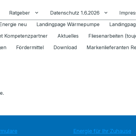
Ratgeber
Datenschutz 1.6.2026
Impre
Untermenü für Ratgeber umschalten
Untermenü f
Energie neu
Landingpage Wärmepumpe
Landingpag
ant Kompetenzpartner
Aktuelles
Fliesenarbeiten (tou
gen
Fördermittel
Download
Markenlieferanten R
e.
rmulare
Energie für Ihr Zuhause