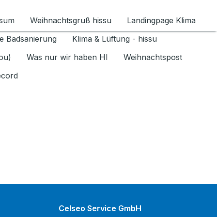
ssum
Weihnachtsgruß hissu
Landingpage Klima
ür Datenschutz 1.6.2026 umschalten
e Badsanierung
Klima & Lüftung - hissu
jou)
Was nur wir haben HI
Weihnachtspost
ecord
Celseo Service GmbH