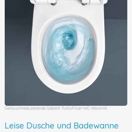
Geräuschreduzierende Geberit TurboFlush-WC-Keramik
Leise Dusche und Badewanne