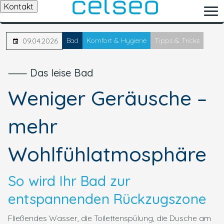
Kontakt
Bad
Komfort & Hygiene
Tipps & Tricks
09.04.2026
⸺ Das leise Bad
Weniger Geräusche –
mehr
Wohlfühlatmosphäre
So wird Ihr Bad zur
entspannenden Rückzugszone
Fließendes Wasser, die Toilettenspülung, die Dusche am