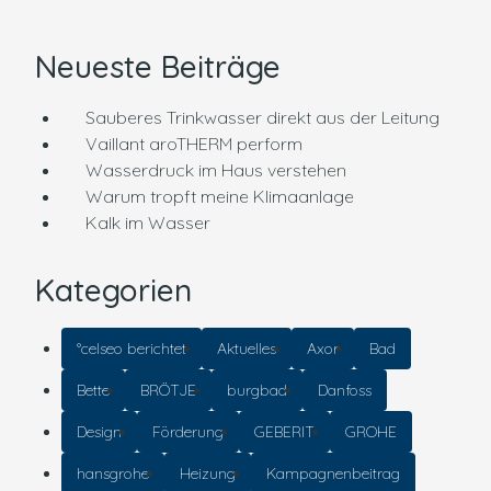
Neueste Beiträge
Sauberes Trinkwasser direkt aus der Leitung
Vaillant aroTHERM perform
Wasserdruck im Haus verstehen
Warum tropft meine Klimaanlage
Kalk im Wasser
Kategorien
°celseo berichtet
Aktuelles
Axor
Bad
Bette
BRÖTJE
burgbad
Danfoss
Design
Förderung
GEBERIT
GROHE
hansgrohe
Heizung
Kampagnenbeitrag