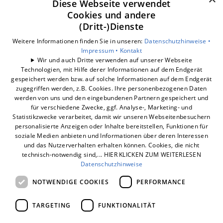
Diese Webseite verwendet
Barrierefreiheitserklärung
Cookies und andere
(Dritt-)Dienste
Unsere Bereiche
smart-box
Weitere Informationen finden Sie in unseren:
Datenschutzhinweise •
Wärmepumpe
Impressum •
Kontakt
Wir und auch Dritte verwenden auf unserer Webseite
Photovoltaik
Technologien, mit Hilfe derer Informationen auf dem Endgerät
Dynamischer Stromtarif
gespeichert werden bzw. auf solche Informationen auf dem Endgerät
E-Mobilität
zugegriffen werden, z.B. Cookies. Ihre personenbezogenen Daten
werden von uns und den eingebundenen Partnern gespeichert und
Unternehmen
für verschiedene Zwecke, ggf. Analyse-, Marketing- und
Statistikzwecke verarbeitet, damit wir unseren Webseitenbesuchern
personalisierte Anzeigen oder Inhalte bereitstellen, Funktionen für
soziale Medien anbieten und Informationen über deren Interessen
und das Nutzerverhalten erhalten können. Cookies, die nicht
technisch-notwendig sind,... HIER KLICKEN ZUM WEITERLESEN
Datenschutzhinweise
NOTWENDIGE COOKIES
PERFORMANCE
TARGETING
FUNKTIONALITÄT