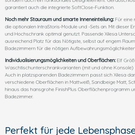
sondern auch ein funktionales Designelement. Geräuschl
garantiert auch die integrierte SoftClose-Funktion.
Noch mehr Stauraum und smarte Inneneinteilung:
Für eine
die optionalen IntraStoris-Module und -Sets an. Mit diese
und Hochschrank optimal genutzt. Passende Xilesa Untersc
ausreichend Platz für das Nötigste, selbst auf engem Rau
Badezimmern für die nötigen Aufbewahrungsmöglichkeiten
Individualisierungsmöglichkeiten und Oberflächen:
Elf Grö
Waschtischunterschrankvarianten (mit und ohne Konsole) –
Auch in platzsparenden Badezimmern passt sich Xilesa dank 
verschiedene Oberflächen in Mattweiß, Sandbeige Matt, Sc
hinaus das hansgrohe FinishPlus Oberflächenprogramm un
Badezimmer.
Perfekt für jede Lebensphas