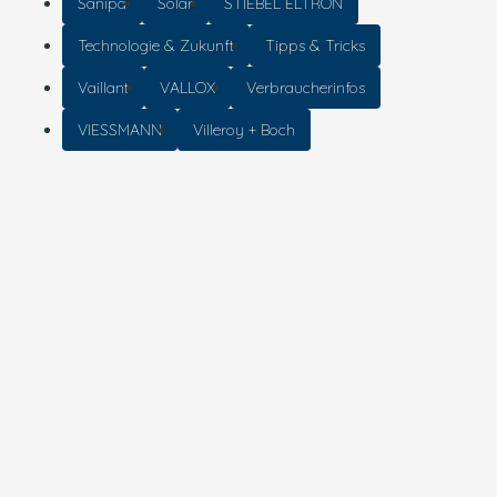
Sanipa
Solar
STIEBEL ELTRON
Technologie & Zukunft
Tipps & Tricks
Vaillant
VALLOX
Verbraucherinfos
VIESSMANN
Villeroy + Boch