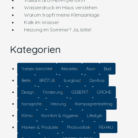
Vaillant aroTHERM perform
Wasserdruck im Haus verstehen
Warum tropft meine Klimaanlage
Kalk im Wasser
Heizung im Sommer? Ja, bitte!
Kategorien
°celseo berichtet
Aktuelles
Axor
Bad
Bette
BRÖTJE
burgbad
Danfoss
Design
Förderung
GEBERIT
GROHE
hansgrohe
Heizung
Kampagnenbeitrag
Klima
Komfort & Hygiene
Lifestyle
Marken & Produkte
Photovoltaik
REHAU