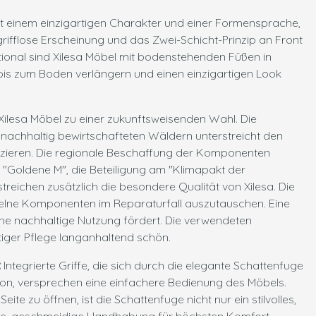
it einem einzigartigen Charakter und einer Formensprache,
rifflose Erscheinung und das Zwei-Schicht-Prinzip an Front
ional sind Xilesa Möbel mit bodenstehenden Füßen in
e bis zum Boden verlängern und einen einzigartigen Look
Xilesa Möbel zu einer zukunftsweisenden Wahl. Die
 nachhaltig bewirtschafteten Wäldern unterstreicht den
zieren. Die regionale Beschaffung der Komponenten
 "Goldene M", die Beteiligung am "Klimapakt der
treichen zusätzlich die besondere Qualität von Xilesa. Die
nzelne Komponenten im Reparaturfall auszutauschen. Eine
ine nachhaltige Nutzung fördert. Die verwendeten
htiger Pflege langanhaltend schön.
:
Integrierte Griffe, die sich durch die elegante Schattenfuge
ion, versprechen eine einfachere Bedienung des Möbels.
te zu öffnen, ist die Schattenfuge nicht nur ein stilvolles,