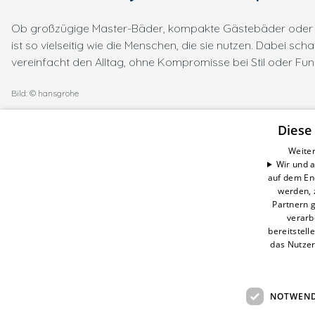
Ob großzügige Master-Bäder, kompakte Gästebäder oder f
ist so vielseitig wie die Menschen, die sie nutzen. Dabei s
vereinfacht den Alltag, ohne Kompromisse bei Stil oder Fun
Bild: © hansgrohe
Diese
Weiter
Wir und a
CELSEO Service GmbH
auf dem En
Impressum
werden, 
Datenschutzerklärung
Partnern g
AGB
verarb
bereitstell
Barrierefreiheitserklärung
das Nutzer
NOTWEND