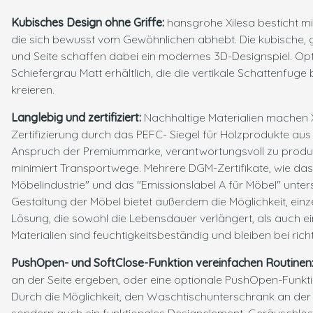
Kubisches Design ohne Griffe:
hansgrohe Xilesa besticht m
die sich bewusst vom Gewöhnlichen abhebt. Die kubische, g
und Seite schaffen dabei ein modernes 3D-Designspiel. Opt
Schiefergrau Matt erhältlich, die die vertikale Schattenfug
kreieren.
Langlebig und zertifiziert:
Nachhaltige Materialien machen 
Zertifizierung durch das PEFC- Siegel für Holzprodukte aus
Anspruch der Premiummarke, verantwortungsvoll zu produ
minimiert Transportwege. Mehrere DGM-Zertifikate, wie das
Möbelindustrie" und das "Emissionslabel A für Möbel" unters
Gestaltung der Möbel bietet außerdem die Möglichkeit, ei
Lösung, die sowohl die Lebensdauer verlängert, als auch e
Materialien sind feuchtigkeitsbeständig und bleiben bei ric
PushOpen- und SoftClose-Funktion vereinfachen Routinen
an der Seite ergeben, oder eine optionale PushOpen-Funkt
Durch die Möglichkeit, den Waschtischunterschrank an der Sei