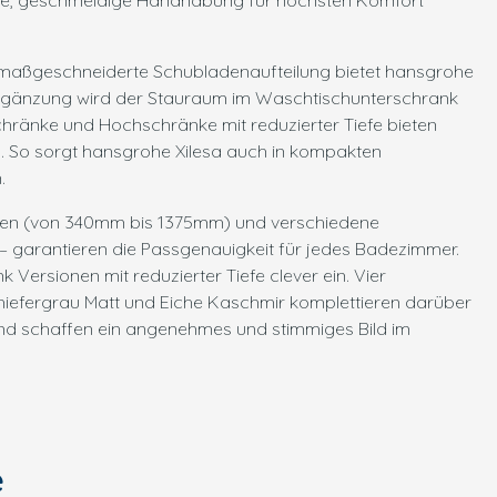
ose, geschmeidige Handhabung für höchsten Komfort
 maßgeschneiderte Schubladenaufteilung bietet hansgrohe
r Ergänzung wird der Stauraum im Waschtischunterschrank
hränke und Hochschränke mit reduzierter Tiefe bieten
m. So sorgt hansgrohe Xilesa auch in kompakten
.
ßen (von 340mm bis 1375mm) und verschiedene
 garantieren die Passgenauigkeit für jedes Badezimmer.
Versionen mit reduzierter Tiefe clever ein. Vier
hiefergrau Matt und Eiche Kaschmir komplettieren darüber
d schaffen ein angenehmes und stimmiges Bild im
e