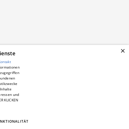
×
ienste
Kontakt
nformationen
zugegriffen
ebundenen
istikzwecke
Inhalte
teressen und
IER KLICKEN
NKTIONALITÄT