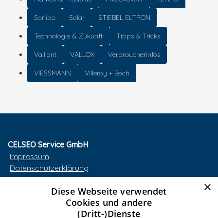
Sanipa
Solar
STIEBEL ELTRON
Technologie & Zukunft
Tipps & Tricks
Vaillant
VALLOX
Verbraucherinfos
VIESSMANN
Villeroy + Boch
CELSEO Service GmbH
Impressum
Datenschutzerklärung
AGB
×
Diese Webseite verwendet
Barrierefreiheitserklärung
Cookies und andere
(Dritt-)Dienste
Unsere Bereiche