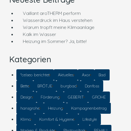
Vaillant aroTHERM perform
Wasserdruck im Haus verstehen
Warum tropft meine Klimaanlage
Kalk im Wasser
Heizung im Sommer? Ja, bitte!
Kategorien
°celseo berichtet
Aktuelles
Axor
Bad
Bette
BRÖTJE
burgbad
Danfoss
Design
Förderung
GEBERIT
GROHE
hansgrohe
Heizung
Kampagnenbeitrag
Klima
Komfort & Hygiene
Lifestyle
Marken & Produkte
Photovoltaik
REHAU