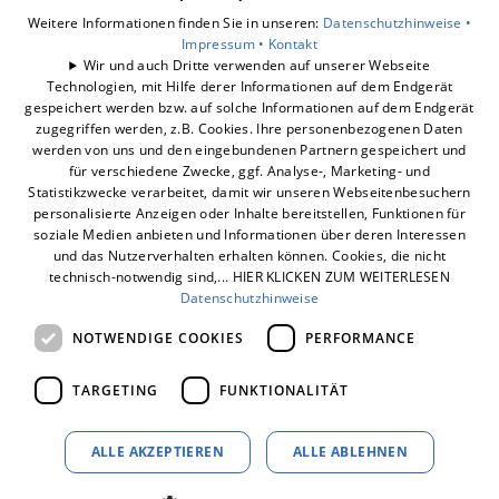
smart-box
Weitere Informationen finden Sie in unseren:
Datenschutzhinweise •
Wärmepumpe
Impressum •
Kontakt
Wir und auch Dritte verwenden auf unserer Webseite
Photovoltaik
Technologien, mit Hilfe derer Informationen auf dem Endgerät
Dynamischer Stromtarif
gespeichert werden bzw. auf solche Informationen auf dem Endgerät
E-Mobilität
zugegriffen werden, z.B. Cookies. Ihre personenbezogenen Daten
werden von uns und den eingebundenen Partnern gespeichert und
Unternehmen
für verschiedene Zwecke, ggf. Analyse-, Marketing- und
Statistikzwecke verarbeitet, damit wir unseren Webseitenbesuchern
personalisierte Anzeigen oder Inhalte bereitstellen, Funktionen für
soziale Medien anbieten und Informationen über deren Interessen
und das Nutzerverhalten erhalten können. Cookies, die nicht
technisch-notwendig sind,... HIER KLICKEN ZUM WEITERLESEN
Datenschutzhinweise
NOTWENDIGE COOKIES
PERFORMANCE
TARGETING
FUNKTIONALITÄT
ALLE AKZEPTIEREN
ALLE ABLEHNEN