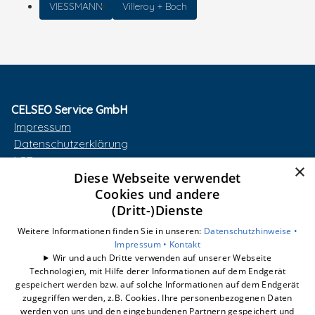
VIESSMANN
Villeroy + Boch
CELSEO Service GmbH
Impressum
Datenschutzerklärung
AGB
×
Diese Webseite verwendet
Barrierefreiheitserklärung
Cookies und andere
(Dritt-)Dienste
Unsere Bereiche
smart-box
Weitere Informationen finden Sie in unseren:
Datenschutzhinweise •
Wärmepumpe
Impressum •
Kontakt
Wir und auch Dritte verwenden auf unserer Webseite
Photovoltaik
Technologien, mit Hilfe derer Informationen auf dem Endgerät
Dynamischer Stromtarif
gespeichert werden bzw. auf solche Informationen auf dem Endgerät
E-Mobilität
zugegriffen werden, z.B. Cookies. Ihre personenbezogenen Daten
werden von uns und den eingebundenen Partnern gespeichert und
Unternehmen