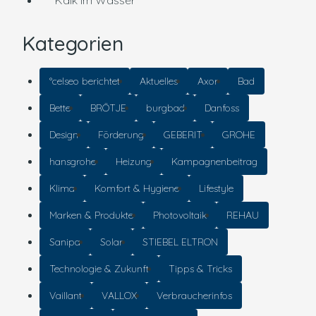
Kalk im Wasser
Kategorien
°celseo berichtet
Aktuelles
Axor
Bad
Bette
BRÖTJE
burgbad
Danfoss
Design
Förderung
GEBERIT
GROHE
hansgrohe
Heizung
Kampagnenbeitrag
Klima
Komfort & Hygiene
Lifestyle
Marken & Produkte
Photovoltaik
REHAU
Sanipa
Solar
STIEBEL ELTRON
Technologie & Zukunft
Tipps & Tricks
Vaillant
VALLOX
Verbraucherinfos