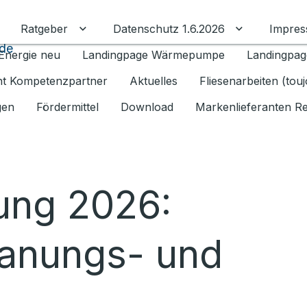
Ratgeber
Datenschutz 1.6.2026
Impre
Untermenü für Ratgeber umschalten
Untermenü f
ide
Energie neu
Landingpage Wärmepumpe
Landingpag
ant Kompetenzpartner
Aktuelles
Fliesenarbeiten (tou
gen
Fördermittel
Download
Markenlieferanten R
ung 2026:
Planungs- und