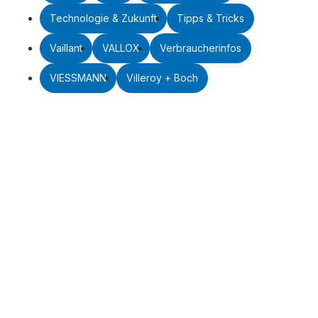
Technologie & Zukunft
Tipps & Tricks
Vaillant
VALLOX
Verbraucherinfos
VIESSMANN
Villeroy + Boch