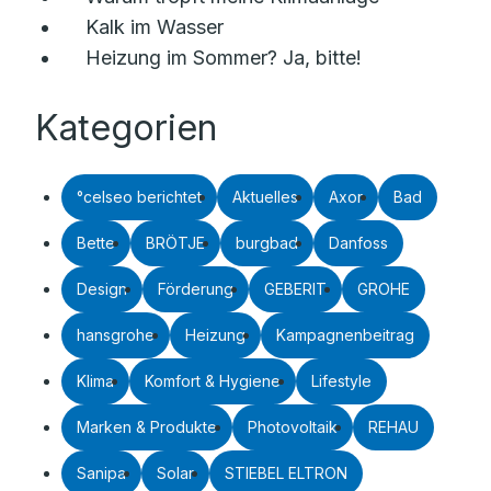
Kalk im Wasser
Heizung im Sommer? Ja, bitte!
Kategorien
°celseo berichtet
Aktuelles
Axor
Bad
Bette
BRÖTJE
burgbad
Danfoss
Design
Förderung
GEBERIT
GROHE
hansgrohe
Heizung
Kampagnenbeitrag
Klima
Komfort & Hygiene
Lifestyle
Marken & Produkte
Photovoltaik
REHAU
Sanipa
Solar
STIEBEL ELTRON