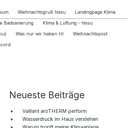
ssum
Weihnachtsgruß hissu
Landingpage Klima
ür Datenschutz 1.6.2026 umschalten
e Badsanierung
Klima & Lüftung - hissu
jou)
Was nur wir haben HI
Weihnachtspost
ecord
Neueste Beiträge
Vaillant aroTHERM perform
Wasserdruck im Haus verstehen
Warum tropft meine Klimaanlage