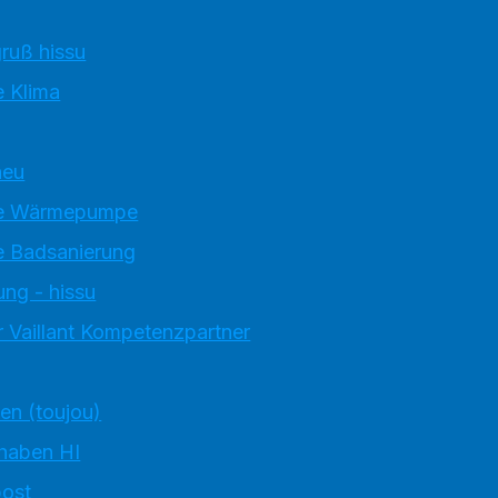
ruß hissu
 Klima
neu
e Wärmepumpe
 Badsanierung
ung - hissu
 Vaillant Kompetenzpartner
ten (toujou)
 haben HI
ost