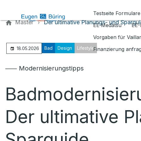
Kontaktieren Sie uns
Testseite Formulare
Master
Der ultimative Planungs- und Spargu
EE Medatsu
EE-
Vorgaben für Vaill
Bad
Design
Lifestyle
18.05.2026
Finanzierung anfra
⸺ Modernisierungstipps
Badmodernisier
Der ultimative 
Sparguide