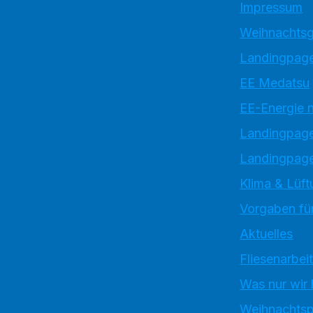
Impressum
Weihnachtsg
Landingpage
EE Medatsu
EE-Energie 
Landingpag
Landingpage
Klima & Lüft
Vorgaben für
Aktuelles
Fliesenarbei
Was nur wir
Weihnachtsp