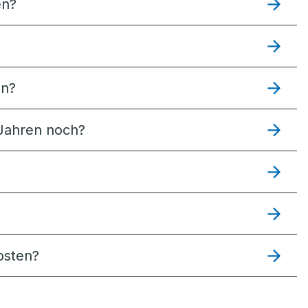
en?
en?
 Jahren noch?
Kosten?