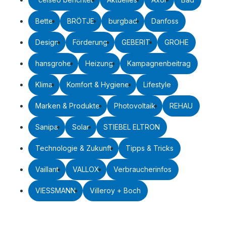
Bette
BRÖTJE
burgbad
Danfoss
Design
Förderung
GEBERIT
GROHE
hansgrohe
Heizung
Kampagnenbeitrag
Klima
Komfort & Hygiene
Lifestyle
Marken & Produkte
Photovoltaik
REHAU
Sanipa
Solar
STIEBEL ELTRON
Technologie & Zukunft
Tipps & Tricks
Vaillant
VALLOX
Verbraucherinfos
VIESSMANN
Villeroy + Boch