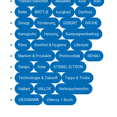
°celseo berichtet
Aktuelles
Axor
Bad
Bette
BRÖTJE
burgbad
Danfoss
Design
Förderung
GEBERIT
GROHE
hansgrohe
Heizung
Kampagnenbeitrag
Klima
Komfort & Hygiene
Lifestyle
Marken & Produkte
Photovoltaik
REHAU
Sanipa
Solar
STIEBEL ELTRON
Technologie & Zukunft
Tipps & Tricks
Vaillant
VALLOX
Verbraucherinfos
VIESSMANN
Villeroy + Boch