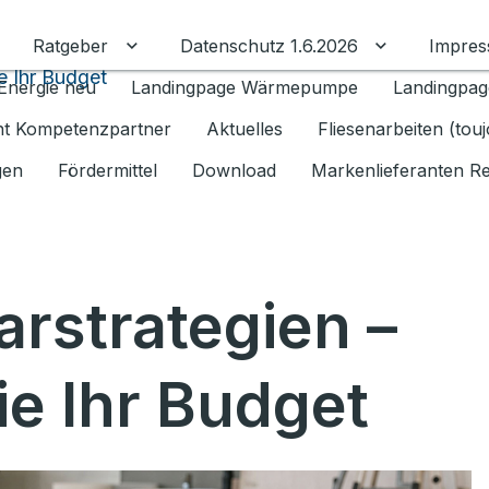
Ratgeber
Datenschutz 1.6.2026
Impre
Untermenü für Ratgeber umschalten
Untermenü f
e Ihr Budget
Energie neu
Landingpage Wärmepumpe
Landingpag
ant Kompetenzpartner
Aktuelles
Fliesenarbeiten (tou
gen
Fördermittel
Download
Markenlieferanten R
arstrategien –
ie Ihr Budget