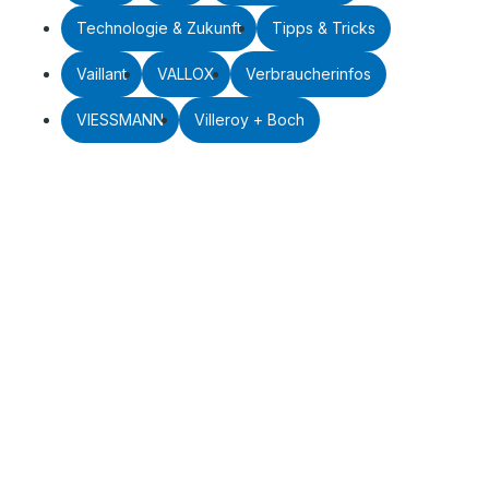
Technologie & Zukunft
Tipps & Tricks
Vaillant
VALLOX
Verbraucherinfos
VIESSMANN
Villeroy + Boch