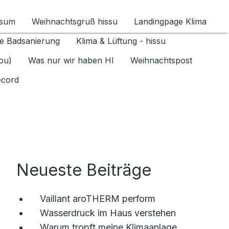
ssum
Weihnachtsgruß hissu
Landingpage Klima
ür Datenschutz 1.6.2026 umschalten
e Badsanierung
Klima & Lüftung - hissu
jou)
Was nur wir haben HI
Weihnachtspost
ecord
Neueste Beiträge
Vaillant aroTHERM perform
Wasserdruck im Haus verstehen
Warum tropft meine Klimaanlage