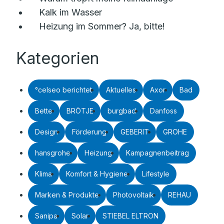
Kalk im Wasser
Heizung im Sommer? Ja, bitte!
Kategorien
°celseo berichtet
Aktuelles
Axor
Bad
Bette
BRÖTJE
burgbad
Danfoss
Design
Förderung
GEBERIT
GROHE
hansgrohe
Heizung
Kampagnenbeitrag
Klima
Komfort & Hygiene
Lifestyle
Marken & Produkte
Photovoltaik
REHAU
Sanipa
Solar
STIEBEL ELTRON