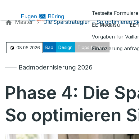
Kontaktieren Sie uns
Testseite Formulare
Master
Die Sparstrategien – So optimieren Si
EE Medatsu
EE-
Vorgaben für Vaill
Bad
Design
Tipps & Tricks
08.06.2026
Finanzierung anfra
⸺ Badmodernisierung 2026
Phase 4:
Die Sp
So optimieren S