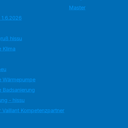
Master
 1.6.2026
ruß hissu
 Klima
neu
e Wärmepumpe
 Badsanierung
ung - hissu
 Vaillant Kompetenzpartner