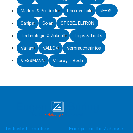
Marken & Produkte
Photovoltaik
REHAU
Sanipa
Solar
STIEBEL ELTRON
Technologie & Zukunft
Tipps & Tricks
Vaillant
VALLOX
Verbraucherinfos
VIESSMANN
Villeroy + Boch
Testseite Formulare
Energie für Ihr Zuhause