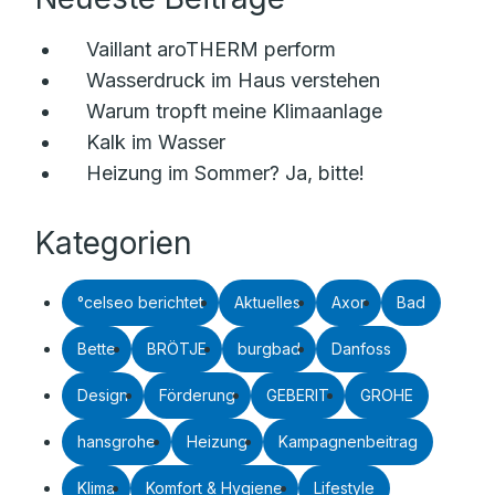
Vaillant aroTHERM perform
Wasserdruck im Haus verstehen
Warum tropft meine Klimaanlage
Kalk im Wasser
Heizung im Sommer? Ja, bitte!
Kategorien
°celseo berichtet
Aktuelles
Axor
Bad
Bette
BRÖTJE
burgbad
Danfoss
Design
Förderung
GEBERIT
GROHE
hansgrohe
Heizung
Kampagnenbeitrag
Klima
Komfort & Hygiene
Lifestyle