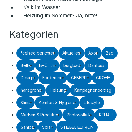
Kalk im Wasser
Heizung im Sommer? Ja, bitte!
Kategorien
°celseo berichtet
Aktuelles
Axor
Bad
Bette
BRÖTJE
burgbad
Danfoss
Design
Förderung
GEBERIT
GROHE
hansgrohe
Heizung
Kampagnenbeitrag
Klima
Komfort & Hygiene
Lifestyle
Marken & Produkte
Photovoltaik
REHAU
Sanipa
Solar
STIEBEL ELTRON