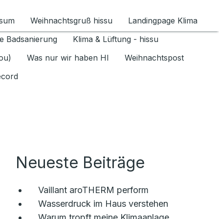
ssum
Weihnachtsgruß hissu
Landingpage Klima
ür Datenschutz 1.6.2026 umschalten
e Badsanierung
Klima & Lüftung - hissu
jou)
Was nur wir haben HI
Weihnachtspost
ecord
Neueste Beiträge
Vaillant aroTHERM perform
Wasserdruck im Haus verstehen
Warum tropft meine Klimaanlage