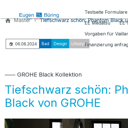
Kontaktieren Sie uns
Testseite Formulare
Master
Tiefschwarz schön: Phantom Black 
EE Medatsu
EE-
Vorgaben für Vaill
Bad
Design
Lifestyle
06.08.2024
Finanzierung anfra
⸺ GROHE Black Kollektion
Tiefschwarz schön: P
Black von GROHE