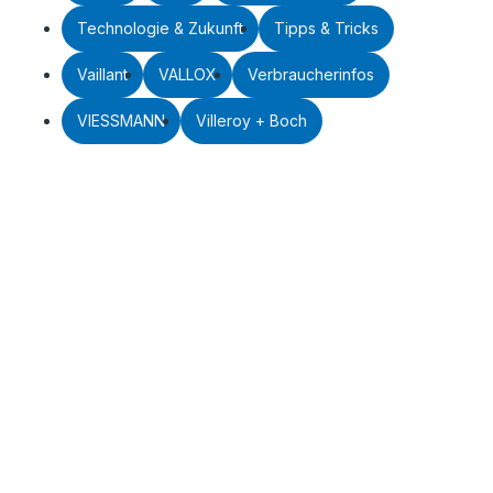
Technologie & Zukunft
Tipps & Tricks
Vaillant
VALLOX
Verbraucherinfos
VIESSMANN
Villeroy + Boch