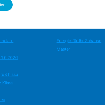
ier
rmulare
Energie für Ihr Zuhause
Master
 1.6.2026
ruß hissu
 Klima
neu