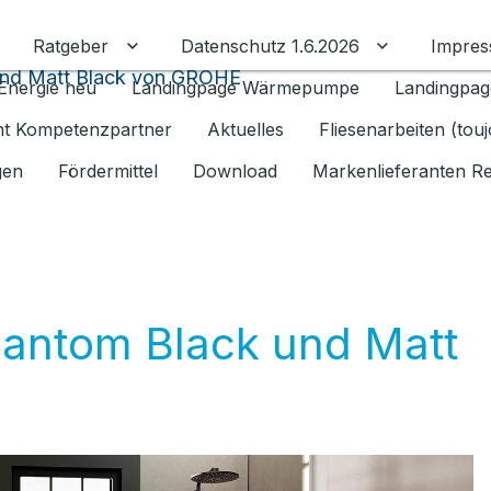
Ratgeber
Datenschutz 1.6.2026
Impre
Untermenü für Ratgeber umschalten
Untermenü f
und Matt Black von GROHE
Energie neu
Landingpage Wärmepumpe
Landingpag
ant Kompetenzpartner
Aktuelles
Fliesenarbeiten (tou
gen
Fördermittel
Download
Markenlieferanten R
hantom Black und Matt