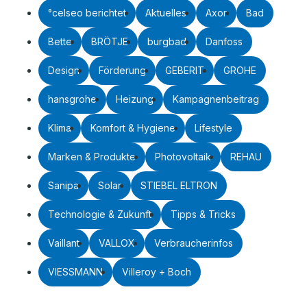
°celseo berichtet
Aktuelles
Axor
Bad
Bette
BRÖTJE
burgbad
Danfoss
Design
Förderung
GEBERIT
GROHE
hansgrohe
Heizung
Kampagnenbeitrag
Klima
Komfort & Hygiene
Lifestyle
Marken & Produkte
Photovoltaik
REHAU
Sanipa
Solar
STIEBEL ELTRON
Technologie & Zukunft
Tipps & Tricks
Vaillant
VALLOX
Verbraucherinfos
VIESSMANN
Villeroy + Boch